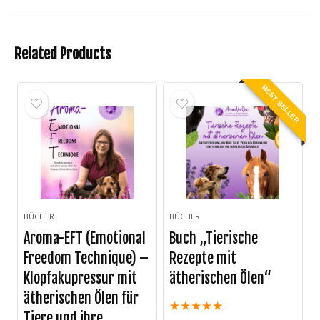
Related Products
BEST SELLER
BÜCHER
BÜCHER
Aroma-EFT (Emotional
Buch „Tierische
Freedom Technique) –
Rezepte mit
Klopfakupressur mit
ätherischen Ölen“
ätherischen Ölen für
★
★
★
★
★
Tiere und ihre