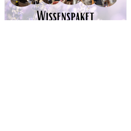
Wissenspaket Aromatherapie im Tierbereich –
für tierische Berufsgruppen konzipiert
8
Von
Dr. Daniela Weiser
In
Workshop
3.999,00
€
Weiterlesen