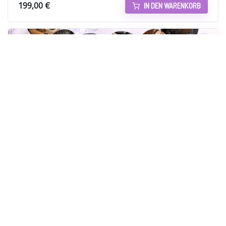
199,00
€
IN DEN WARENKORB
Wissenspaket Aromatherapie im Tierbereich –
für tierische Berufsgruppen konzipiert
8