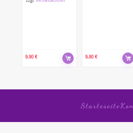
zzgl.
Versandkosten
9,90
€
9,90
€
Starteseite
Kon