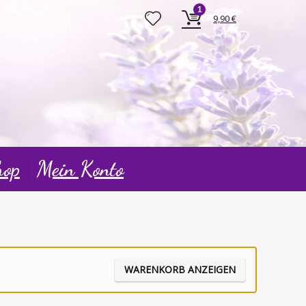
1
9,90
€
hop
Mein Konto
WARENKORB ANZEIGEN