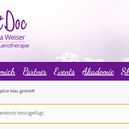
 mich
Partner
Events
Akademie
S
itze blau gestreift
enkorb hinzugefügt.