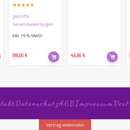
★
★
★
★
★
geprüfte
Gesamtbewertungen
inkl. 19 % MwSt.
199,00
€
49,90
€
takt
Datenschutz
AGB
Impressum
Vert
Vertrag widerrufen