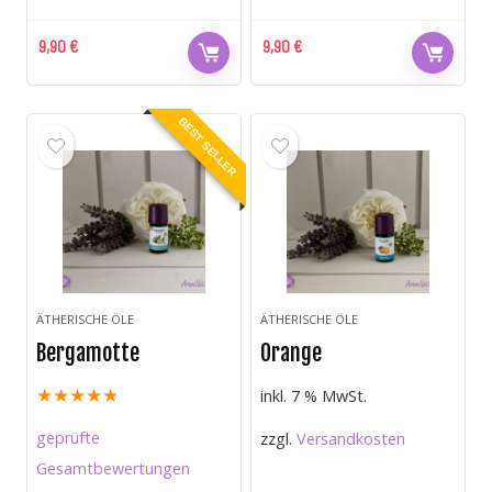
9,90
€
9,90
€
BEST SELLER
ÄTHERISCHE ÖLE
ÄTHERISCHE ÖLE
Bergamotte
Orange
★
★
★
★
★
inkl. 7 % MwSt.
geprüfte
zzgl.
Versandkosten
Gesamtbewertungen