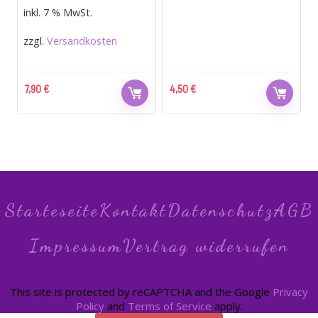
inkl. 7 % MwSt.
zzgl.
Versandkosten
7,90
€
4,50
€
Starteseite
Kontakt
Datenschutz
AGB
Impressum
Vertrag widerrufen
This site is protected by reCAPTCHA and the Google
Privacy
Policy
and
Terms of Service
apply.