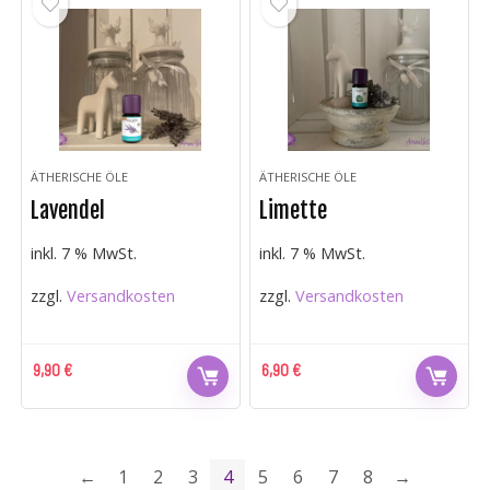
ÄTHERISCHE ÖLE
ÄTHERISCHE ÖLE
Lavendel
Limette
inkl. 7 % MwSt.
inkl. 7 % MwSt.
zzgl.
Versandkosten
zzgl.
Versandkosten
9,90
€
6,90
€
←
1
2
3
4
5
6
7
8
→